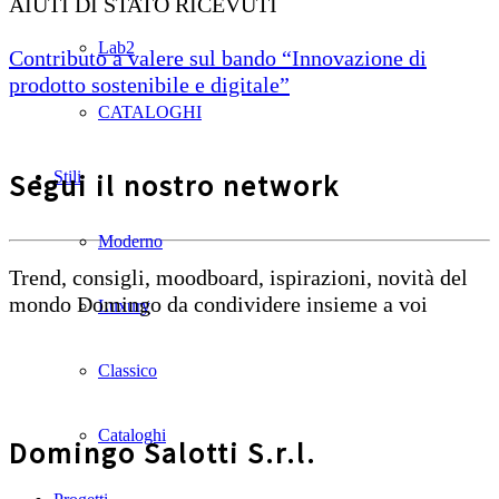
AIUTI DI STATO RICEVUTI
Lab2
Contributo a valere sul bando “Innovazione di
prodotto sostenibile e digitale”
CATALOGHI
Segui il nostro network
Stili
Moderno
Trend, consigli, moodboard, ispirazioni, novità del
mondo Domingo da condividere insieme a voi
Luxury
Classico
Cataloghi
Domingo Salotti S.r.l.