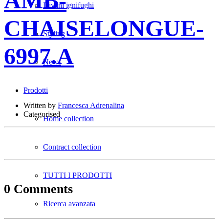
AMB-
Divani ignifughi
CHAISELONGUE-
Styling
6997.A
News
Prodotti
Written by
Francesca Adrenalina
Categorised
Home collection
Contract collection
TUTTI I PRODOTTI
0 Comments
Ricerca avanzata