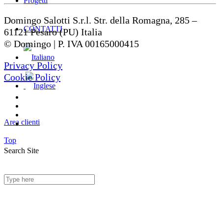
Progetti
Domingo Salotti S.r.l. Str. della Romagna, 285 –
CONTATTI
61121 Pesaro (PU) Italia
© Domingo | P. IVA 00165000415
Privacy Policy
Cookie Policy
Area clienti
Top
Search Site