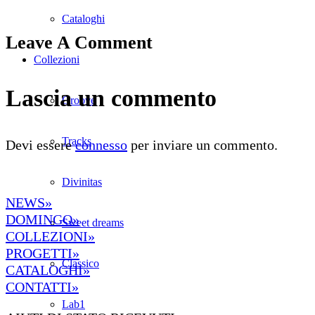
Cataloghi
Leave A Comment
Collezioni
Lascia un commento
Groove
Tracks
Devi essere
connesso
per inviare un commento.
Divinitas
NEWS»
DOMINGO»
Sweet dreams
COLLEZIONI»
PROGETTI»
Classico
CATALOGHI»
CONTATTI»
Lab1