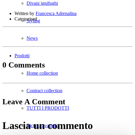
Divani ignifughi
Written by
Francesca Adrenalina
Categorised
Styling
News
Prodotti
0 Comments
Home collection
Contract collection
Leave A Comment
TUTTI I PRODOTTI
Lascia un commento
Ricerca avanzata