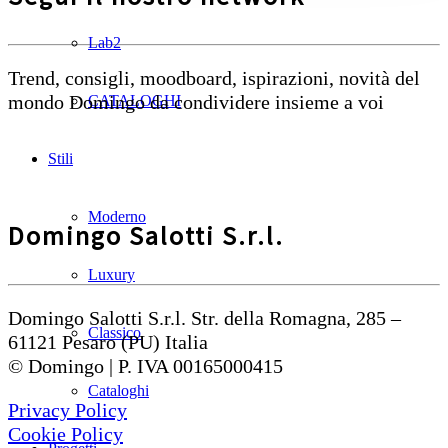
Lab2
Trend, consigli, moodboard, ispirazioni, novità del
mondo Domingo da condividere insieme a voi
CATALOGHI
Stili
Moderno
Domingo Salotti S.r.l.
Luxury
Domingo Salotti S.r.l. Str. della Romagna, 285 –
Classico
61121 Pesaro (PU) Italia
© Domingo | P. IVA 00165000415
Cataloghi
Privacy Policy
Cookie Policy