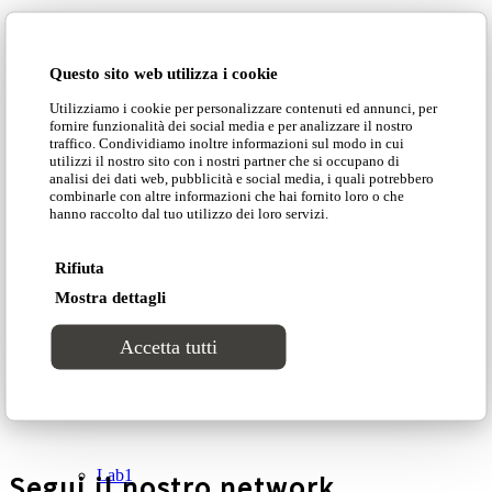
Cataloghi
Devi essere
connesso
per inviare un commento.
Questo sito web utilizza i cookie
Collezioni
Utilizziamo i cookie per personalizzare contenuti ed annunci, per
NEWS»
fornire funzionalità dei social media e per analizzare il nostro
traffico. Condividiamo inoltre informazioni sul modo in cui
DOMINGO»
Groove
utilizzi il nostro sito con i nostri partner che si occupano di
COLLEZIONI»
analisi dei dati web, pubblicità e social media, i quali potrebbero
combinarle con altre informazioni che hai fornito loro o che
PROGETTI»
hanno raccolto dal tuo utilizzo dei loro servizi.
Tracks
CATALOGHI»
CONTATTI»
Rifiuta
Divinitas
Mostra dettagli
AIUTI DI STATO RICEVUTI
Accetta tutti
Sweet dreams
Contributo a valere sul bando “Innovazione di
prodotto sostenibile e digitale”
Classico
Lab1
Segui il nostro network