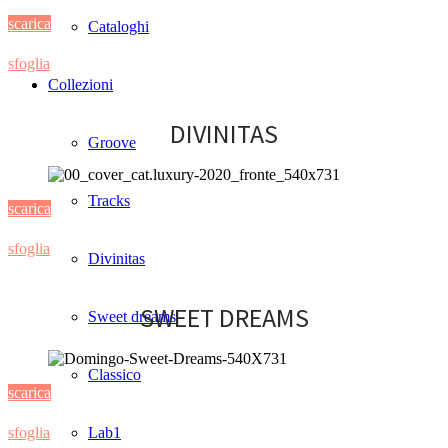
scarica
Cataloghi
sfoglia
Collezioni
DIVINITAS
Groove
Tracks
scarica
sfoglia
Divinitas
SWEET DREAMS
Sweet dreams
Classico
scarica
sfoglia
Lab1