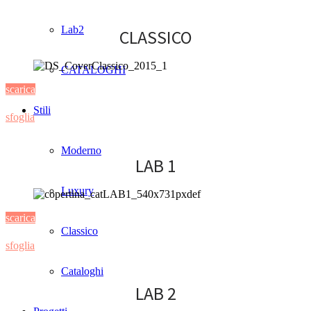
Lab2
CLASSICO
CATALOGHI
scarica
Stili
sfoglia
Moderno
LAB 1
Luxury
scarica
Classico
sfoglia
Cataloghi
LAB 2