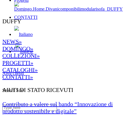
Progetti
CONTATTI
DUFFY
NEWS»
DOMINGO»
COLLEZIONI»
PROGETTI»
CATALOGHI»
Area clienti
CONTATTI»
AIUTI DI STATO RICEVUTI
Search Site
Contributo a valere sul bando “Innovazione di
prodotto sostenibile e digitale”