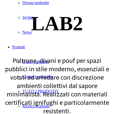
Divani ignifughi
LAB2
Styling
News
Prodotti
Poltrone, divani e pouf per spazi
Home collection
pubblici in stile moderno, essenziali e
votati ad arredare con discrezione
Contract collection
ambienti collettivi dal sapore
TUTTI I PRODOTTI
minimalista. Realizzati con materiali
certificati ignifughi e particolarmente
Ricerca avanzata
resistenti.