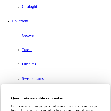
Cataloghi
Collezioni
Groove
Tracks
Divinitas
Sweet dreams
Classico
Questo sito web utilizza i cookie
Vai alla ricerca avanzata›
Utilizziamo i cookie per personalizzare contenuti ed annunci, per
Lab1
fornire funzionalità dei social media e per analizzare il nostro