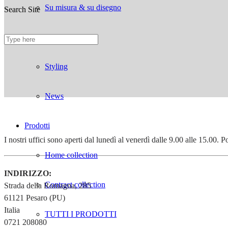
Su misura & su disegno
Search Site
Divani ignifughi
Styling
News
Prodotti
I nostri uffici sono aperti dal lunedì al venerdì dalle 9.00 alle 15.00.
Home collection
INDIRIZZO:
Contract collection
Strada della Romagna, 285
61121 Pesaro (PU)
Italia
TUTTI I PRODOTTI
0721 208080