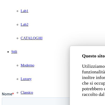
Lab1
Lab2
CATALOGHI
Stili
Questo sito
Moderno
Utilizziamo 
funzionalità
inoltre info
Luxury
che si occup
potrebbero 
Classico
raccolto dal