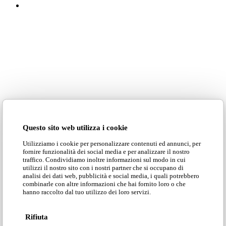
La personalizzazione rende
Questo sito web utilizza i cookie
unici i tuoi prodotti
Utilizziamo i cookie per personalizzare contenuti ed annunci, per
fornire funzionalità dei social media e per analizzare il nostro
traffico. Condividiamo inoltre informazioni sul modo in cui
Personalizzare divani e poltrone può essere un modo
utilizzi il nostro sito con i nostri partner che si occupano di
analisi dei dati web, pubblicità e social media, i quali potrebbero
per rendere unico il tuo mondo, per sfruttare al
combinarle con altre informazioni che hai fornito loro o che
meglio i tuoi spazi, o dare vita alla tua creatività. La
hanno raccolto dal tuo utilizzo dei loro servizi.
nostra filosofia custom parte dal concetto che il tuo
divano deve essere esclusivo.
Rifiuta