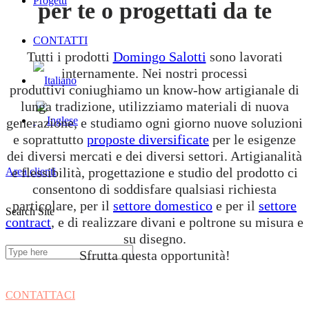
Progetti
per te o progettati da te
CONTATTI
Tutti i prodotti
Domingo Salotti
sono lavorati
internamente. Nei nostri processi
produttivi coniughiamo un know-how artigianale di
lunga tradizione, utilizziamo materiali di nuova
generazione, e studiamo ogni giorno nuove soluzioni
e soprattutto
proposte diversificate
per le esigenze
dei diversi mercati e dei diversi settori. Artigianalità
e flessibilità, progettazione e studio del prodotto ci
Area clienti
consentono di soddisfare qualsiasi richiesta
particolare, per il
settore domestico
e per il
settore
Search Site
contract
, e di realizzare divani e poltrone su misura e
su disegno.
Sfrutta questa opportunità!
CONTATTACI