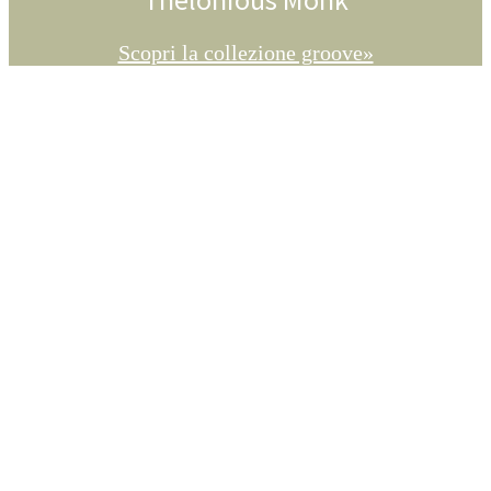
Scopri la collezione groove»
PLASMIAMO