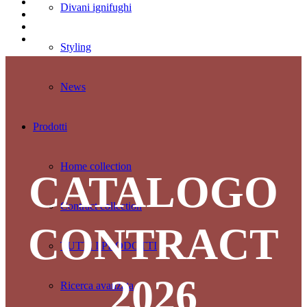
Divani ignifughi
Styling
News
Prodotti
Home collection
CATALOGO
Contract collection
CONTRACT
TUTTI I PRODOTTI
2026
Ricerca avanzata