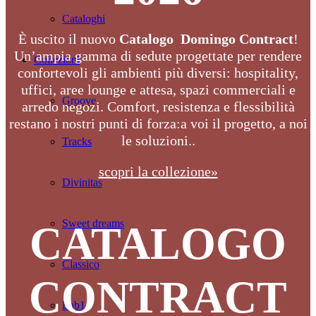
Cataloghi
È uscito il nuovo
Catalogo Domingo Contract
!
Un’ampia gamma di sedute progettate per rendere
Collezioni
confortevoli gli ambienti più diversi: hospitality,
uffici, aree lounge e attesa, spazi commerciali e
Groove
arredo negozi. Comfort, resistenza e flessibilità
restano i nostri punti di forza:a voi il progetto, a noi
le soluzioni..
Tracks
scopri la collezione»
Divinitas
Sweet dreams
CATALOGO
Classico
CONTRACT
Lab1