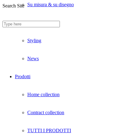
Su misura & su disegno
Search Site
Divani ignifughi
Styling
News
Prodotti
Home collection
Contract collection
TUTTI I PRODOTTI