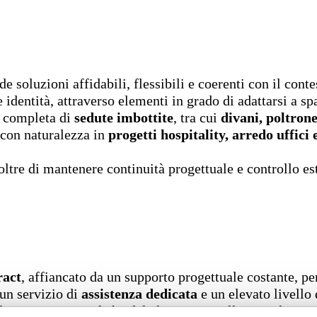
de soluzioni affidabili, flessibili e coerenti con il cont
 identità, attraverso elementi in grado di adattarsi a sp
 completa di
sedute imbottite
, tra cui
divani, poltrone
 con naturalezza in
progetti hospitality, arredo uffici
ltre di mantenere continuità progettuale e controllo est
ract
, affiancato da un supporto progettuale costante, pe
un servizio di
assistenza dedicata
e un elevato livello
le esigenze specifiche del cliente. Le collezioni diventa