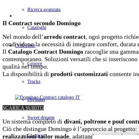
Ricerca avanzata
Il Contract secondo Domingo
Cataloghi
Nel mondo dell’
arredo contract
, ogni progetto richie
condividono la necessità di integrare comfort, durata e
Collezioni
Il
Catalogo Contract Domingo
raccoglie una gamma
contemporaneo. Soluzioni versatili che si inseriscono
Groove
qualità nel tempo.
La disponibilità di
prodotti customizzati
consente ino
Tracks
Divinitas
SCARICA SUBITO
Sweet dreams
Un sistema completo di
divani, poltrone e pouf cont
Ciò che distingue Domingo è l’approccio al progetto: 
realizzazioni tailor made
Classico
, adattando ogni prodotto al