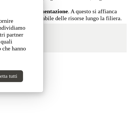
lici ad alta frequentazione
. A questo si affianca
a gestione responsabile delle risorse lungo la filiera.
ornire
ondividiamo
tri partner
 quali
o che hanno
tta tutti