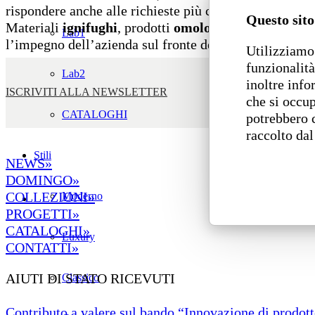
rispondere anche alle richieste più complesse.
Questo sito
Materiali
ignifughi
, prodotti
omologati 1IM
e
B-s1, 
Lab1
l’impegno dell’azienda sul fronte della sostenibilità, 
Utilizziamo 
funzionalità
Lab2
inoltre info
ISCRIVITI ALLA NEWSLETTER
che si occup
CATALOGHI
potrebbero 
raccolto dal
Stili
NEWS»
DOMINGO»
COLLEZIONI»
Moderno
PROGETTI»
CATALOGHI»
Luxury
CONTATTI»
AIUTI DI STATO RICEVUTI
Classico
Contributo a valere sul bando “Innovazione di prodotto