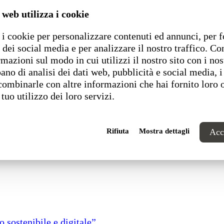
 web utilizza i cookie
d0
garantiscono prestazioni elevate negli
ambienti pubb
testimoniato dalla
certificazione FSC
, che valorizza un
i cookie per personalizzare contenuti ed annunci, per f
 dei social media e per analizzare il nostro traffico. C
rmazioni sul modo in cui utilizzi il nostro sito con i nos
ano di analisi dei dati web, pubblicità e social media, i
combinarle con altre informazioni che hai fornito loro 
 tuo utilizzo dei loro servizi.
Rifiuta
Mostra dettagli
Acce
 sostenibile e digitale”