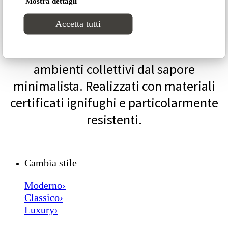
Mostra dettagli
Poltrone, divani e pouf per spazi
Accetta tutti
pubblici in stile moderno, essenziali e
votati ad arredare con discrezione
ambienti collettivi dal sapore
minimalista. Realizzati con materiali
certificati ignifughi e particolarmente
resistenti.
Cambia stile
Moderno›
Classico›
Luxury›