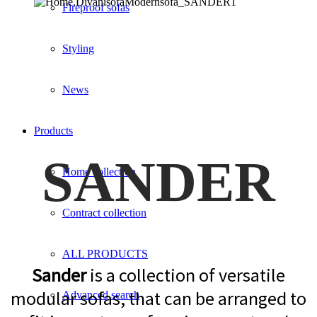
Fireproof sofas
Styling
News
Products
SANDER
Home collection
Contract collection
ALL PRODUCTS
Sander
is a collection of versatile
modular sofas, that can be arranged to
Advanced search