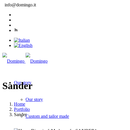
info@domingo.it
Our story
Sander
Our story
Home
Portfolio
Sander
Custom and tailor made