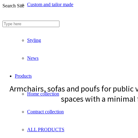
Custom and tailor made
Search Site
Fireproof sofas
Styling
News
Products
Armchairs, sofas and poufs for public v
Home collection
spaces with a minimal f
Contract collection
ALL PRODUCTS