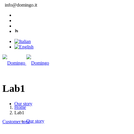
info@domingo.it
Lab1
Our story
Home
Lab1
Our story
Customer area