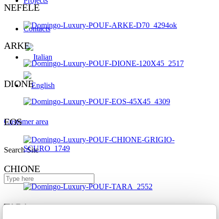
Projects
NEFELE
Contacts
ARKE
DIONE
EOS
Customer area
Search Site
CHIONE
TARA