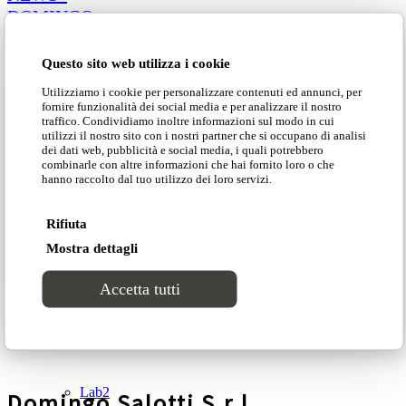
DOMINGO
»
Catalogues
COLLECTIONS»
PROJECTS»
Questo sito web utilizza i cookie
Collections
CATALOGUES»
Utilizziamo i cookie per personalizzare contenuti ed annunci, per
CONTACTS»
fornire funzionalità dei social media e per analizzare il nostro
traffico. Condividiamo inoltre informazioni sul modo in cui
Groove
utilizzi il nostro sito con i nostri partner che si occupano di analisi
dei dati web, pubblicità e social media, i quali potrebbero
combinarle con altre informazioni che hai fornito loro o che
Follow our network
hanno raccolto dal tuo utilizzo dei loro servizi.
Tracks
Rifiuta
Divinitas
Mostra dettagli
Trend, advices, moodboard, inspirations, news from
Domingo world to share with you
Sweet dreams
Accetta tutti
Classic
Lab2
Domingo Salotti S.r.l.