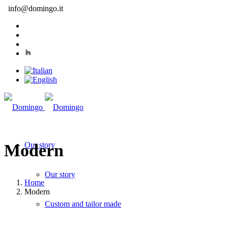
info@domingo.it
Our story
Modern
Our story
Home
Modern
Custom and tailor made