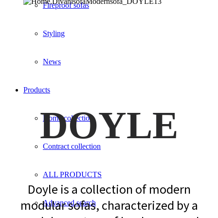
Fireproof sofas
Styling
News
Products
DOYLE
Home collection
Contract collection
ALL PRODUCTS
Doyle is a collection of modern
modular sofas, characterized by a
Advanced search