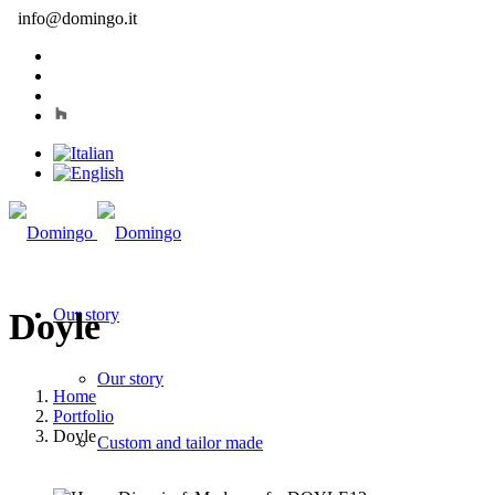
info@domingo.it
Our story
Doyle
Our story
Home
Portfolio
Doyle
Custom and tailor made