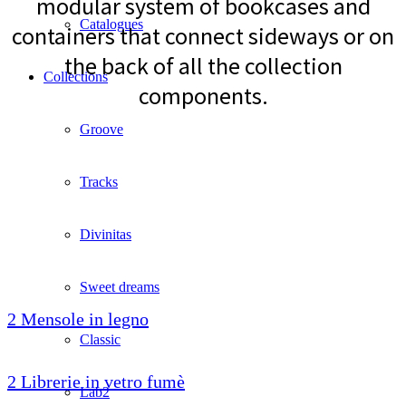
modular system of bookcases and
Catalogues
containers that connect sideways or on
the back of all the collection
Collections
components.
Groove
Tracks
Divinitas
Sweet dreams
2 Mensole in legno
Classic
2 Librerie in vetro fumè
Lab2