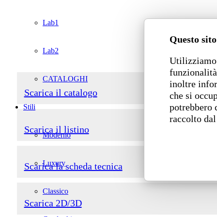
Lab1
Questo sito
Lab2
Utilizziamo 
funzionalità
CATALOGHI
inoltre info
Scarica il catalogo
che si occup
potrebbero 
Stili
raccolto dal
Scarica il listino
Moderno
Luxury
Scarica la scheda tecnica
Classico
Scarica 2D/3D