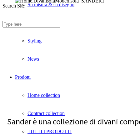
Su misura & su disegno
Search Site
Divani ignifughi
Styling
News
Prodotti
Home collection
Contract collection
Sander è una collezione di divani compo
TUTTI I PRODOTTI