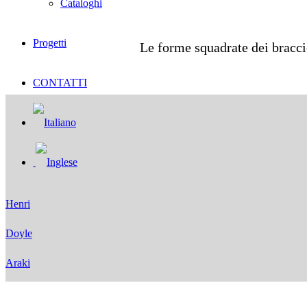
Cataloghi
Progetti
Le forme squadrate dei bracci
CONTATTI
Henri
Doyle
Araki