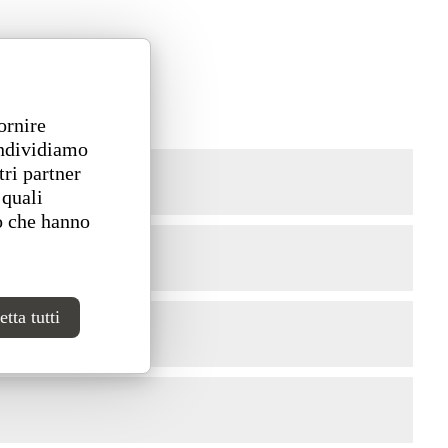
ornire
ondividiamo
tri partner
 quali
o che hanno
tta tutti