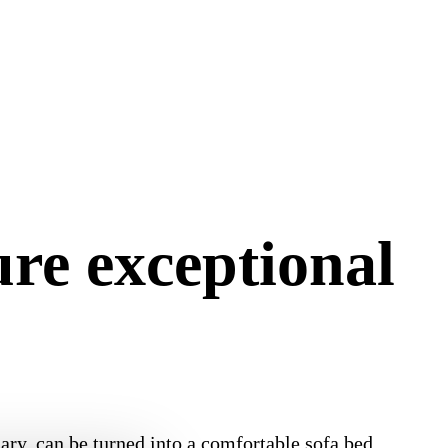
ure exceptional
ry, can be turned into a comfortable sofa bed.