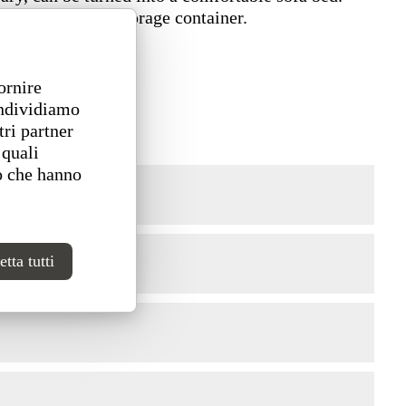
ge and practical storage container.
ornire
ondividiamo
tri partner
 quali
o che hanno
tta tutti