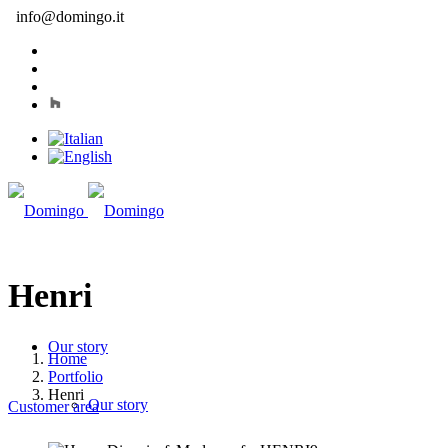
info@domingo.it
Henri
Our story
Home
Portfolio
Henri
Our story
Customer area