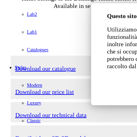
Available in several versions and 
Lab2
Questo sito
Utilizziamo 
Lab1
funzionalità
inoltre info
Catalogues
che si occup
potrebbero 
raccolto dal
Styles
Download our catalogue
Modern
Download our price list
Luxury
Download our technical data
Classic