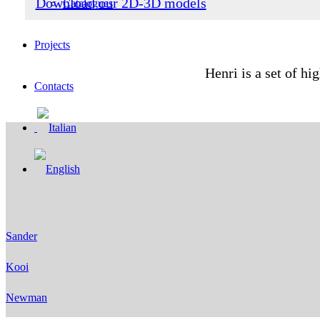
Download our 2D-3D models
Catalogues
Projects
Henri is a set of h
Contacts
Sander
Kooi
Newman