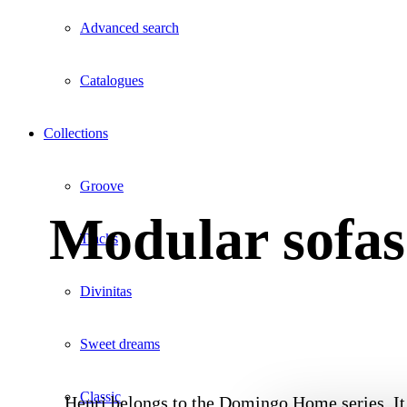
Advanced search
Catalogues
Collections
Groove
Modular sofas 
Tracks
Divinitas
Sweet dreams
Classic
Henri belongs to the Domingo Home series. It 