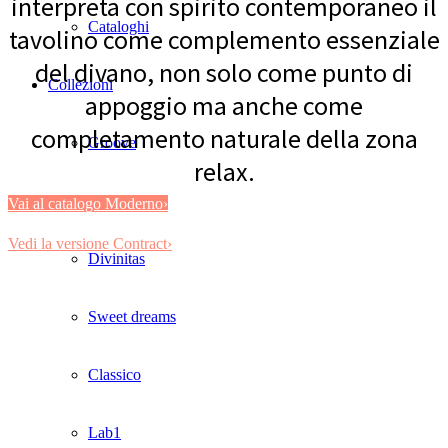
interpreta con spirito contemporaneo il
Cataloghi
tavolino come complemento essenziale
del divano, non solo come punto di
Collezioni
appoggio ma anche come
completamento naturale della zona
Groove
relax.
Tracks
Vai al catalogo Moderno›
Vedi la versione Contract›
Divinitas
Sweet dreams
Classico
Lab1