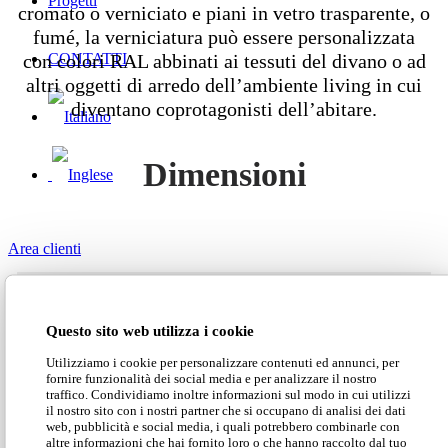
Progetti
cromato o verniciato e piani in vetro trasparente, o
fumé, la verniciatura può essere personalizzata
con colori RAL abbinati ai tessuti del divano o ad
CONTATTI
altri oggetti di arredo dell’ambiente living in cui
diventano coprotagonisti dell’abitare.
Dimensioni
Area clienti
Search Site
Scarica il catalogo Moderno
Questo sito web utilizza i cookie
Utilizziamo i cookie per personalizzare contenuti ed annunci, per
fornire funzionalità dei social media e per analizzare il nostro
Scarica il listino
traffico. Condividiamo inoltre informazioni sul modo in cui utilizzi
il nostro sito con i nostri partner che si occupano di analisi dei dati
web, pubblicità e social media, i quali potrebbero combinarle con
altre informazioni che hai fornito loro o che hanno raccolto dal tuo