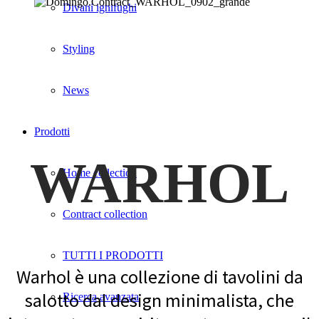
Divani ignifughi
Styling
News
Prodotti
WARHOL
Home collection
Contract collection
TUTTI I PRODOTTI
Warhol è una collezione di tavolini da
salotto dal design minimalista, che
Ricerca avanzata