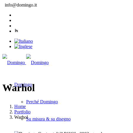
info@domingo.it
Domingo
Warhol
Perché Domingo
Home
Portfolio
Warhol
Su misura & su disegno