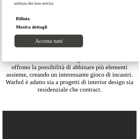
utilizzo dei loro servizi.
Scarica la scheda tecnica
Rifiuta
Mostra dettagli
Scarica 2D/3D
Accetta tutti
Le diverse misure sia in larghezza che in altezza
offrono la possibilità di abbinare più elementi
assieme, creando un interessante gioco di incastri.
Warhol è adatto sia a progetti di interior design sia
residenziale che contract.