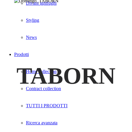
Divani ignifughi
Styling
News
Prodotti
TABORN
Home collection
Contract collection
TUTTI I PRODOTTI
Ricerca avanzata