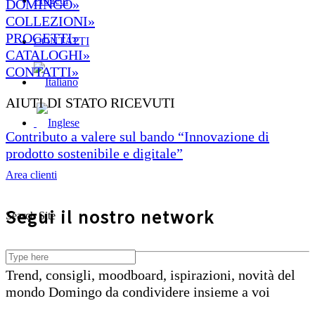
Progetti
DOMINGO»
COLLEZIONI»
PROGETTI»
CONTATTI
CATALOGHI»
CONTATTI»
AIUTI DI STATO RICEVUTI
Contributo a valere sul bando “Innovazione di
prodotto sostenibile e digitale”
Area clienti
Segui il nostro network
Search Site
Trend, consigli, moodboard, ispirazioni, novità del
mondo Domingo da condividere insieme a voi