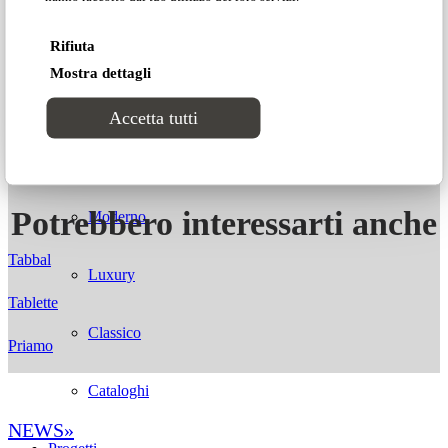
Scarica 2D/3D
Lab2
Rifiuta
Mostra dettagli
CATALOGHI
Accetta tutti
Stili
Potrebbero interessarti anche
Moderno
Tabbal
Luxury
Tablette
Classico
Priamo
Cataloghi
NEWS»