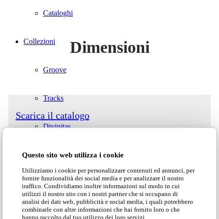
Cataloghi
Collezioni
Dimensioni
Groove
Tracks
Scarica il catalogo
Divinitas
Scarica il listino
Questo sito web utilizza i cookie
Sweet dreams
Utilizziamo i cookie per personalizzare contenuti ed annunci, per
fornire funzionalità dei social media e per analizzare il nostro
Classico
traffico. Condividiamo inoltre informazioni sul modo in cui
Scarica la scheda tecnica
utilizzi il nostro sito con i nostri partner che si occupano di
analisi dei dati web, pubblicità e social media, i quali potrebbero
combinarle con altre informazioni che hai fornito loro o che
Lab1
hanno raccolto dal tuo utilizzo dei loro servizi.