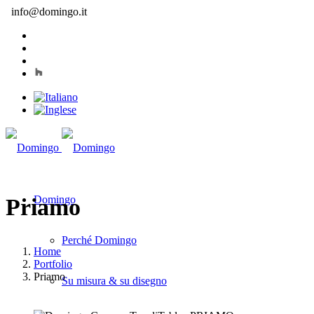
info@domingo.it
Domingo
Priamo
Perché Domingo
Home
Portfolio
Priamo
Su misura & su disegno