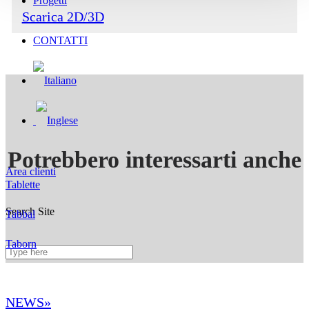
Progetti
Scarica 2D/3D
CONTATTI
Potrebbero interessarti anche
Area clienti
Tablette
Search Site
Tabbal
Taborn
NEWS»