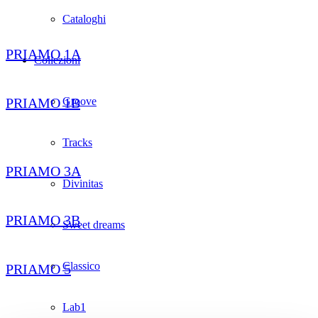
Cataloghi
PRIAMO 1A
Collezioni
PRIAMO 1B
Groove
Tracks
PRIAMO 3A
Divinitas
PRIAMO 3B
Sweet dreams
Classico
PRIAMO 5
Lab1