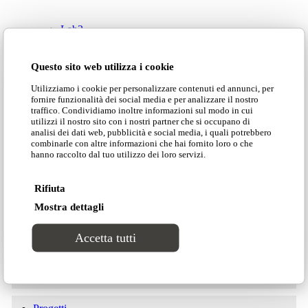
Lab2
Dimensioni
Questo sito web utilizza i cookie
CATALOGHI
Utilizziamo i cookie per personalizzare contenuti ed annunci, per
fornire funzionalità dei social media e per analizzare il nostro
Stili
traffico. Condividiamo inoltre informazioni sul modo in cui
utilizzi il nostro sito con i nostri partner che si occupano di
analisi dei dati web, pubblicità e social media, i quali potrebbero
combinarle con altre informazioni che hai fornito loro o che
Moderno
hanno raccolto dal tuo utilizzo dei loro servizi.
Scarica il catalogo
Rifiuta
Luxury
Mostra dettagli
Scarica il listino
Classico
Accetta tutti
Cataloghi
Scarica la scheda tecnica