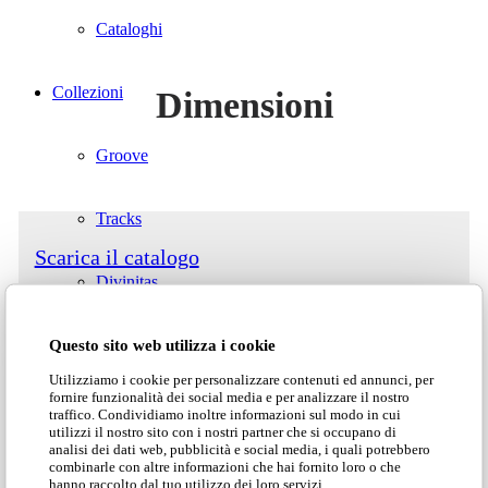
Cataloghi
Collezioni
Dimensioni
Groove
Tracks
Scarica il catalogo
Divinitas
Scarica il listino
Questo sito web utilizza i cookie
Sweet dreams
Utilizziamo i cookie per personalizzare contenuti ed annunci, per
fornire funzionalità dei social media e per analizzare il nostro
Classico
traffico. Condividiamo inoltre informazioni sul modo in cui
Scarica la scheda tecnica
utilizzi il nostro sito con i nostri partner che si occupano di
analisi dei dati web, pubblicità e social media, i quali potrebbero
combinarle con altre informazioni che hai fornito loro o che
Lab1
hanno raccolto dal tuo utilizzo dei loro servizi.