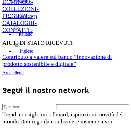
Progetti
DOMINGO»
COLLEZIONI»
PROGETTI»
CONTATTI
CATALOGHI»
CONTATTI»
AIUTI DI STATO RICEVUTI
Contributo a valere sul bando “Innovazione di
prodotto sostenibile e digitale”
Area clienti
Segui il nostro network
Search Site
Trend, consigli, moodboard, ispirazioni, novità del
mondo Domingo da condividere insieme a voi