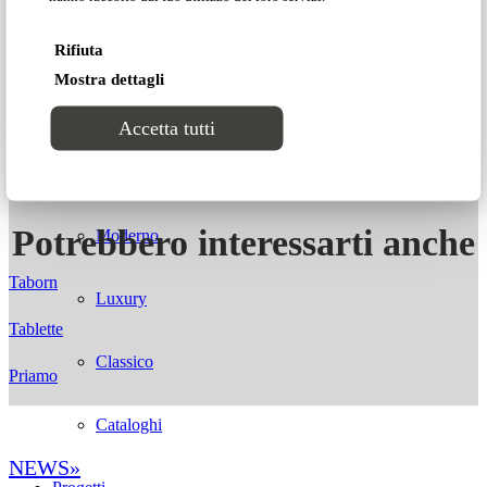
Scarica 2D/3D
Lab2
Rifiuta
Mostra dettagli
CATALOGHI
Accetta tutti
Stili
Potrebbero interessarti anche
Moderno
Taborn
Luxury
Tablette
Classico
Priamo
Cataloghi
NEWS»