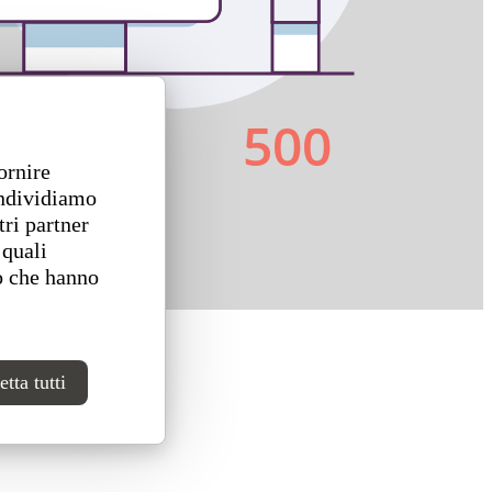
ornire
ondividiamo
tri partner
 quali
o che hanno
tta tutti