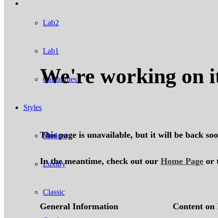
Lab2
Lab1
Catalogues
Styles
Modern
Luxury
Classic