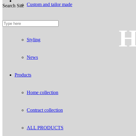
Custom and tailor made
Search Site
Fireproof sofas
H
Styling
News
Products
Home collection
Contract collection
ALL PRODUCTS