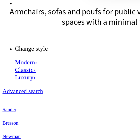
Armchairs, sofas and poufs for public v
spaces with a minimal f
Change style
Modern›
Classic›
Luxury›
Advanced search
Sander
Bresson
Newman