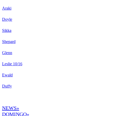
Araki
Doyle
Sikka
Shepard
Glenn
Leslie 10/16
Ewald
Duffy
NEWS»
DOMINGO
»