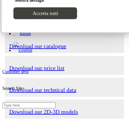
Projects
Mostra dettagli
Dimensions
Accetta tutti
Contacts
Download our catalogue
Download our price list
Customer area
Search Site
Download our technical data
Download our 2D-3D models