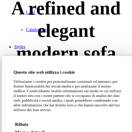
A refined and
Lab1
elegant
Catalogues
modern sofa
Styles
Modern
Questo sito web utilizza i cookie
Luxury
Utilizziamo i cookie per personalizzare contenuti ed annunci, per
Bresson can meet different furnishing needs with
fornire funzionalità dei social media e per analizzare il nostro
exceptional flexibility, both as a sofa and in the
traffico. Condividiamo inoltre informazioni sul modo in cui utilizzi
il nostro sito con i nostri partner che si occupano di analisi dei dati
modular seating system is suitable for furnishing
Classic
web, pubblicità e social media, i quali potrebbero combinarle con
large spaces. You can create your relaxation oasis
altre informazioni che hai fornito loro o che hanno raccolto dal tuo
utilizzo dei loro servizi.
arranging its components without armrests, poufs
Catalogues
and chaise-lounge sections.
Rifiuta