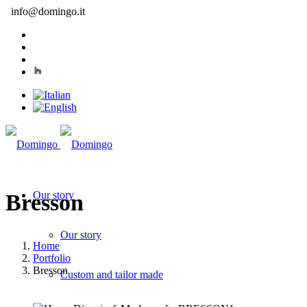
info@domingo.it
Our story
Bresson
Our story
Home
Portfolio
Bresson
Custom and tailor made