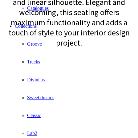
and linear silhouette. Elegant and
Catalogues
welcoming, this seating offers
maximum functionality and adds a
Collections
touch of style to your interior design
project.
Groove
Tracks
Divinitas
Sweet dreams
Classic
Lab2