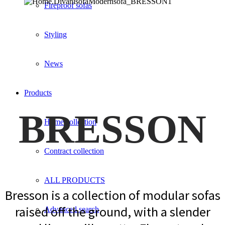
Fireproof sofas
Styling
News
Products
BRESSON
Home collection
Contract collection
ALL PRODUCTS
Bresson is a collection of modular sofas
raised off the ground, with a slender
Advanced search