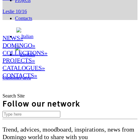
Projects
Leslie 10/16
Contacts
NEWS»
DOMINGO
»
COLLECTIONS»
PROJECTS»
CATALOGUES»
CONTACTS»
Customer area
Search Site
Follow our network
Trend, advices, moodboard, inspirations, news from
Domingo world to share with you