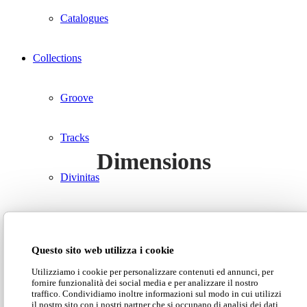
Catalogues
Collections
Groove
Tracks
Dimensions
Divinitas
Sweet dreams
Questo sito web utilizza i cookie
Download our catalogue
Classic
Utilizziamo i cookie per personalizzare contenuti ed annunci, per
fornire funzionalità dei social media e per analizzare il nostro
traffico. Condividiamo inoltre informazioni sul modo in cui utilizzi
Lab2
il nostro sito con i nostri partner che si occupano di analisi dei dati