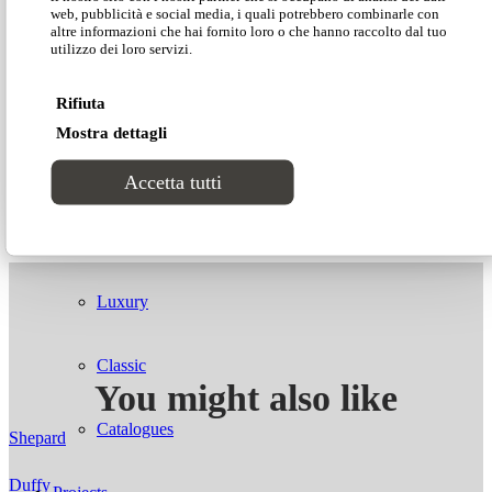
Download our price list
web, pubblicità e social media, i quali potrebbero combinarle con
altre informazioni che hai fornito loro o che hanno raccolto dal tuo
Lab1
utilizzo dei loro servizi.
Download our technical data
Rifiuta
Catalogues
Mostra dettagli
Download our 2D-3D models
Styles
Accetta tutti
Modern
Luxury
Classic
You might also like
Catalogues
Shepard
Duffy