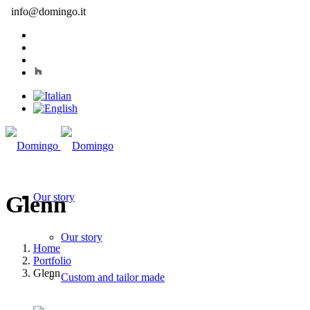
info@domingo.it
Our story
Glenn
Our story
Home
Portfolio
Glenn
Custom and tailor made