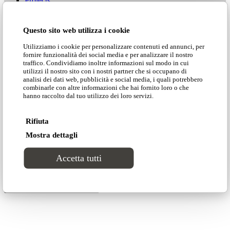
Projects
Questo sito web utilizza i cookie
Contacts
Utilizziamo i cookie per personalizzare contenuti ed annunci, per
fornire funzionalità dei social media e per analizzare il nostro
traffico. Condividiamo inoltre informazioni sul modo in cui
utilizzi il nostro sito con i nostri partner che si occupano di
analisi dei dati web, pubblicità e social media, i quali potrebbero
combinarle con altre informazioni che hai fornito loro o che
hanno raccolto dal tuo utilizzo dei loro servizi.
Publish for Free
Powered by
Issuu
Rifiuta
Customer area
Mostra dettagli
Accetta tutti
Search Site
Download catalogues»