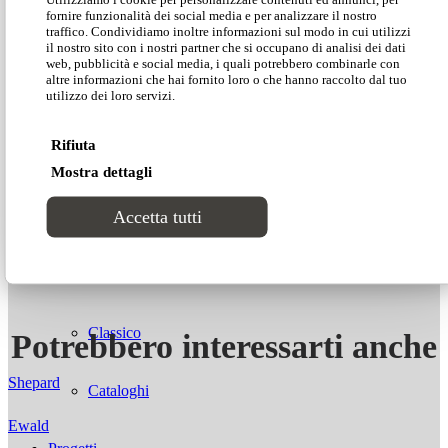
fornire funzionalità dei social media e per analizzare il nostro
traffico. Condividiamo inoltre informazioni sul modo in cui utilizzi
Lab2
il nostro sito con i nostri partner che si occupano di analisi dei dati
Scarica la scheda tecnica
web, pubblicità e social media, i quali potrebbero combinarle con
altre informazioni che hai fornito loro o che hanno raccolto dal tuo
utilizzo dei loro servizi.
CATALOGHI
Scarica 2D/3D
Rifiuta
Stili
Mostra dettagli
Accetta tutti
Moderno
Luxury
Classico
Potrebbero interessarti anche
Shepard
Cataloghi
Ewald