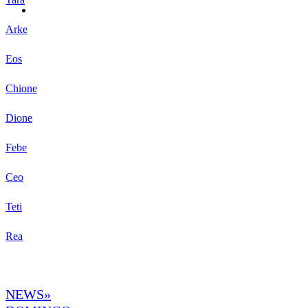
Arke
Eos
Chione
Dione
Febe
Ceo
Teti
Rea
NEWS»