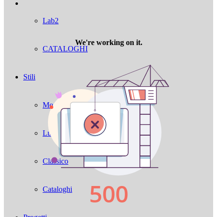
Lab2
CATALOGHI
Stili
Moderno
Luxury
Classico
Cataloghi