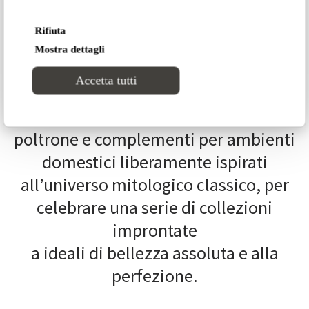
Divinitas
, proposte di arredo raffinate
Rifiuta
per case eleganti, prodotte
Mostra dettagli
artigianalmente seguendo la tradizione
Accetta tutti
della migliore manifattura italiana.
Divinitas
è un catalogo di divani,
poltrone e complementi per ambienti
domestici liberamente ispirati
all’universo mitologico classico, per
celebrare una serie di collezioni
improntate
a ideali di bellezza assoluta e alla
perfezione.