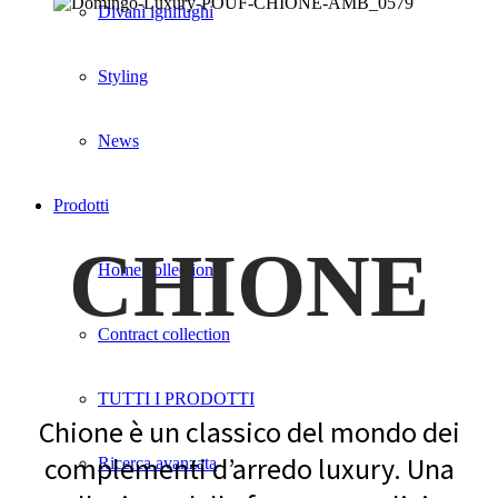
Divani ignifughi
Styling
News
Prodotti
CHIONE
Home collection
Contract collection
TUTTI I PRODOTTI
Chione è un classico del mondo dei
complementi d’arredo luxury. Una
Ricerca avanzata