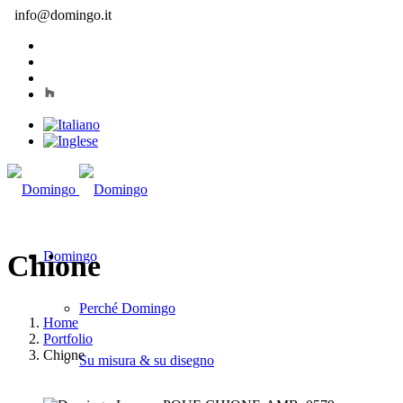
info@domingo.it
Domingo
Chione
Perché Domingo
Home
Portfolio
Chione
Su misura & su disegno