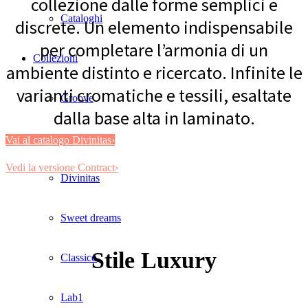
collezione dalle forme semplici e
Cataloghi
discrete. Un elemento indispensabile
per completare l’armonia di un
Collezioni
ambiente distinto e ricercato. Infinite le
varianti cromatiche e tessili, esaltate
Groove
dalla base alta in laminato.
Tracks
Vai al catalogo Divinitas›
Vedi la versione Contract›
Divinitas
Sweet dreams
Stile Luxury
Classico
Lab1