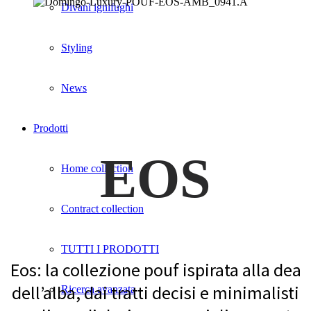
Divani ignifughi
Styling
News
Prodotti
EOS
Home collection
Contract collection
TUTTI I PRODOTTI
Eos: la collezione pouf ispirata alla dea
dell’alba, dai tratti decisi e minimalisti
Ricerca avanzata