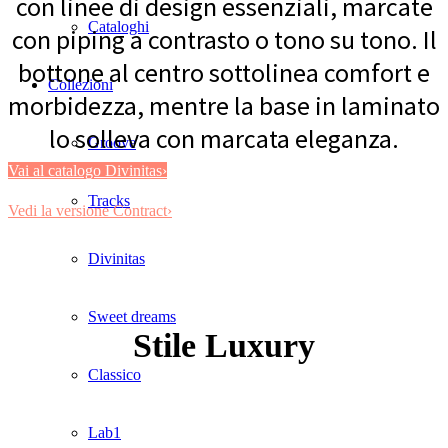
con linee di design essenziali, marcate
Cataloghi
con piping a contrasto o tono su tono. Il
bottone al centro sottolinea comfort e
Collezioni
morbidezza, mentre la base in laminato
lo solleva con marcata eleganza.
Groove
Vai al catalogo Divinitas›
Tracks
Vedi la versione Contract›
Divinitas
Sweet dreams
Stile Luxury
Classico
Lab1