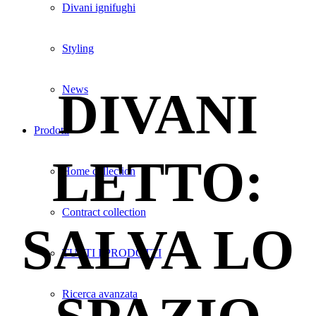
Divani ignifughi
Styling
News
DIVANI
Prodotti
LETTO:
Home collection
Contract collection
SALVA LO
TUTTI I PRODOTTI
Ricerca avanzata