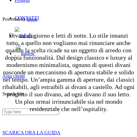
Progetti
CONTATTI
Powered by
Issuu
Divani di giorno e letti di notte. Lo stile innanzi
tutto, a quello non vogliamo mai rinunciare anche
quando la scelta ricade su un oggetto di arredo con
doppia funzionalità. Dal design classico e luxury al
modernismo minimalista, ognuno di questi divani
nasconde un meccanismo di apertura stabile e solido
Area clienti
nel tempo. Un’ampia gamma di aperture, dai classici
ribaltabili, agli estraibili ai divani a castello. Ad ogni
progetto il suo divano, ad ogni divano il suo letto.
Search Site
Un plus ormai irrinunciabile sia nel mondo
residenziale che nell’ospitality.
SCARICA ORA LA GUIDA