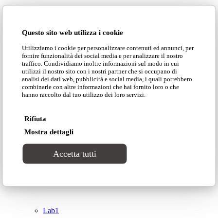
Domingo Salotti S.r.l.
Cataloghi
Questo sito web utilizza i cookie
Collezioni
Utilizziamo i cookie per personalizzare contenuti ed annunci, per
Domingo Salotti S.r.l. Str. della Romagna, 285 –
fornire funzionalità dei social media e per analizzare il nostro
61121 Pesaro (PU) Italia
traffico. Condividiamo inoltre informazioni sul modo in cui
Groove
utilizzi il nostro sito con i nostri partner che si occupano di
© Domingo | P. IVA 00165000415
analisi dei dati web, pubblicità e social media, i quali potrebbero
combinarle con altre informazioni che hai fornito loro o che
hanno raccolto dal tuo utilizzo dei loro servizi.
Privacy Policy
Tracks
Cookie Policy
Rifiuta
Divinitas
Mostra dettagli
Accetta tutti
Sweet dreams
Top
Classico
Lab1