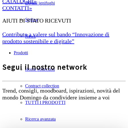
CATALOGHI»
Divani ignifughi
CONTATTI»
Styling
AIUTI DI STATO RICEVUTI
Contributo a valere sul bando “Innovazione di
News
prodotto sostenibile e digitale”
Prodotti
Segui il nostro network
Home collection
Contract collection
Trend, consigli, moodboard, ispirazioni, novità del
mondo Domingo da condividere insieme a voi
TUTTI I PRODOTTI
Ricerca avanzata