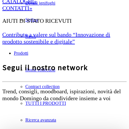
CATALOGHI»
Divani ignifughi
CONTATTI»
Styling
AIUTI DI STATO RICEVUTI
Contributo a valere sul bando “Innovazione di
News
prodotto sostenibile e digitale”
Prodotti
Segui il nostro network
Home collection
Contract collection
Trend, consigli, moodboard, ispirazioni, novità del
mondo Domingo da condividere insieme a voi
TUTTI I PRODOTTI
Ricerca avanzata