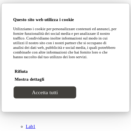
Domingo Salotti S.r.l.
Cataloghi
Questo sito web utilizza i cookie
Collezioni
Utilizziamo i cookie per personalizzare contenuti ed annunci, per
Domingo Salotti S.r.l. Str. della Romagna, 285 –
fornire funzionalità dei social media e per analizzare il nostro
61121 Pesaro (PU) Italia
traffico. Condividiamo inoltre informazioni sul modo in cui
Groove
utilizzi il nostro sito con i nostri partner che si occupano di
© Domingo | P. IVA 00165000415
analisi dei dati web, pubblicità e social media, i quali potrebbero
combinarle con altre informazioni che hai fornito loro o che
hanno raccolto dal tuo utilizzo dei loro servizi.
Privacy Policy
Tracks
Cookie Policy
Rifiuta
Divinitas
Mostra dettagli
Accetta tutti
Sweet dreams
Top
Classico
Lab1