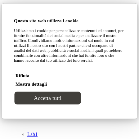
Domingo Salotti S.r.l.
Cataloghi
Questo sito web utilizza i cookie
Collezioni
Utilizziamo i cookie per personalizzare contenuti ed annunci, per
Domingo Salotti S.r.l. Str. della Romagna, 285 –
fornire funzionalità dei social media e per analizzare il nostro
61121 Pesaro (PU) Italia
traffico. Condividiamo inoltre informazioni sul modo in cui
Groove
utilizzi il nostro sito con i nostri partner che si occupano di
© Domingo | P. IVA 00165000415
analisi dei dati web, pubblicità e social media, i quali potrebbero
combinarle con altre informazioni che hai fornito loro o che
hanno raccolto dal tuo utilizzo dei loro servizi.
Privacy Policy
Tracks
Cookie Policy
Rifiuta
Divinitas
Mostra dettagli
Accetta tutti
Sweet dreams
Top
Classico
Lab1