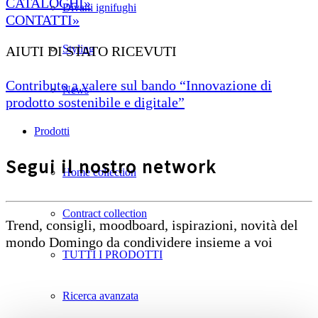
CATALOGHI»
Divani ignifughi
CONTATTI»
Styling
AIUTI DI STATO RICEVUTI
Contributo a valere sul bando “Innovazione di
News
prodotto sostenibile e digitale”
Prodotti
Segui il nostro network
Home collection
Contract collection
Trend, consigli, moodboard, ispirazioni, novità del
mondo Domingo da condividere insieme a voi
TUTTI I PRODOTTI
Ricerca avanzata