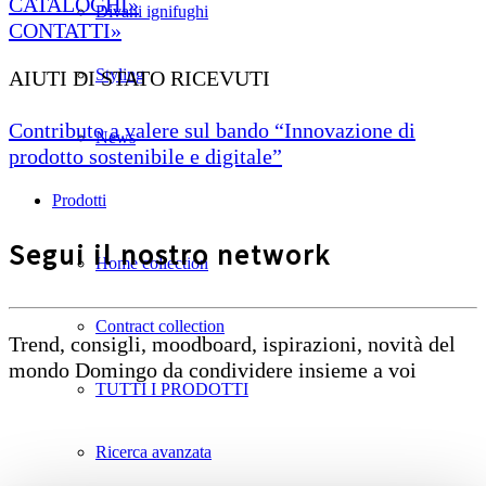
CATALOGHI»
Divani ignifughi
CONTATTI»
Styling
AIUTI DI STATO RICEVUTI
Contributo a valere sul bando “Innovazione di
News
prodotto sostenibile e digitale”
Prodotti
Segui il nostro network
Home collection
Contract collection
Trend, consigli, moodboard, ispirazioni, novità del
mondo Domingo da condividere insieme a voi
TUTTI I PRODOTTI
Ricerca avanzata