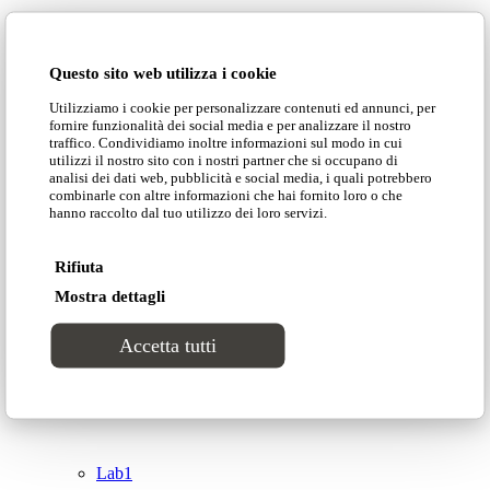
Domingo Salotti S.r.l.
Cataloghi
Questo sito web utilizza i cookie
Collezioni
Utilizziamo i cookie per personalizzare contenuti ed annunci, per
Domingo Salotti S.r.l. Str. della Romagna, 285 –
fornire funzionalità dei social media e per analizzare il nostro
61121 Pesaro (PU) Italia
traffico. Condividiamo inoltre informazioni sul modo in cui
Groove
utilizzi il nostro sito con i nostri partner che si occupano di
© Domingo | P. IVA 00165000415
analisi dei dati web, pubblicità e social media, i quali potrebbero
combinarle con altre informazioni che hai fornito loro o che
hanno raccolto dal tuo utilizzo dei loro servizi.
Privacy Policy
Tracks
Cookie Policy
Rifiuta
Divinitas
Mostra dettagli
Accetta tutti
Sweet dreams
Top
Classico
Lab1