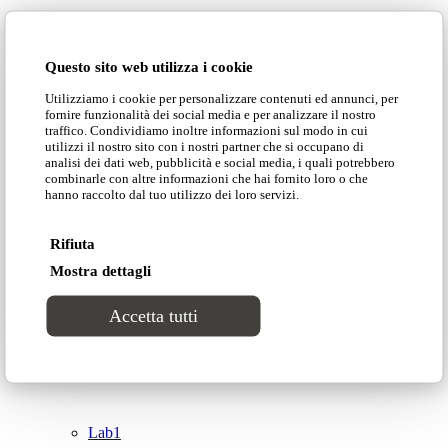
Domingo Salotti S.r.l.
Cataloghi
Questo sito web utilizza i cookie
Collezioni
Utilizziamo i cookie per personalizzare contenuti ed annunci, per
Domingo Salotti S.r.l. Str. della Romagna, 285 –
fornire funzionalità dei social media e per analizzare il nostro
61121 Pesaro (PU) Italia
traffico. Condividiamo inoltre informazioni sul modo in cui
Groove
utilizzi il nostro sito con i nostri partner che si occupano di
© Domingo | P. IVA 00165000415
analisi dei dati web, pubblicità e social media, i quali potrebbero
combinarle con altre informazioni che hai fornito loro o che
hanno raccolto dal tuo utilizzo dei loro servizi.
Privacy Policy
Tracks
Cookie Policy
Rifiuta
Divinitas
Mostra dettagli
Accetta tutti
Sweet dreams
Top
Classico
Lab1