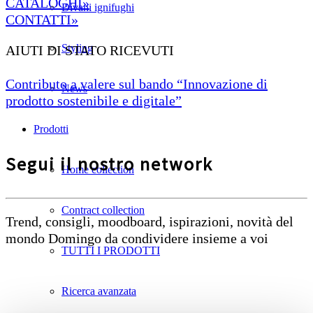
CATALOGHI»
Divani ignifughi
CONTATTI»
Styling
AIUTI DI STATO RICEVUTI
Contributo a valere sul bando “Innovazione di
News
prodotto sostenibile e digitale”
Prodotti
Segui il nostro network
Home collection
Contract collection
Trend, consigli, moodboard, ispirazioni, novità del
mondo Domingo da condividere insieme a voi
TUTTI I PRODOTTI
Ricerca avanzata