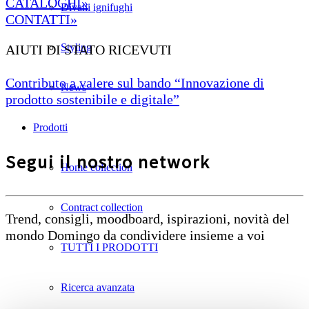
CATALOGHI»
Divani ignifughi
CONTATTI»
Styling
AIUTI DI STATO RICEVUTI
Contributo a valere sul bando “Innovazione di
News
prodotto sostenibile e digitale”
Prodotti
Segui il nostro network
Home collection
Contract collection
Trend, consigli, moodboard, ispirazioni, novità del
mondo Domingo da condividere insieme a voi
TUTTI I PRODOTTI
Ricerca avanzata