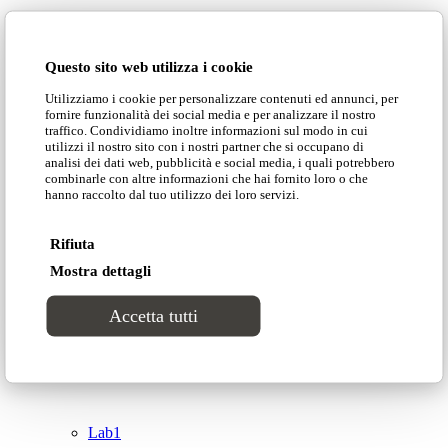
Domingo Salotti S.r.l.
Cataloghi
Questo sito web utilizza i cookie
Collezioni
Utilizziamo i cookie per personalizzare contenuti ed annunci, per
Domingo Salotti S.r.l. Str. della Romagna, 285 –
fornire funzionalità dei social media e per analizzare il nostro
61121 Pesaro (PU) Italia
traffico. Condividiamo inoltre informazioni sul modo in cui
Groove
utilizzi il nostro sito con i nostri partner che si occupano di
© Domingo | P. IVA 00165000415
analisi dei dati web, pubblicità e social media, i quali potrebbero
combinarle con altre informazioni che hai fornito loro o che
hanno raccolto dal tuo utilizzo dei loro servizi.
Privacy Policy
Tracks
Cookie Policy
Rifiuta
Divinitas
Mostra dettagli
Accetta tutti
Sweet dreams
Top
Classico
Lab1