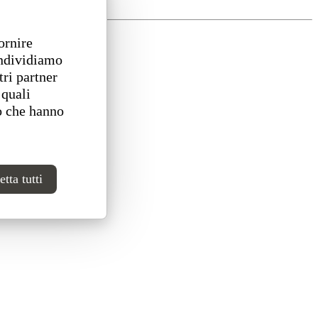
ornire
ondividiamo
tri partner
 quali
o che hanno
tta tutti