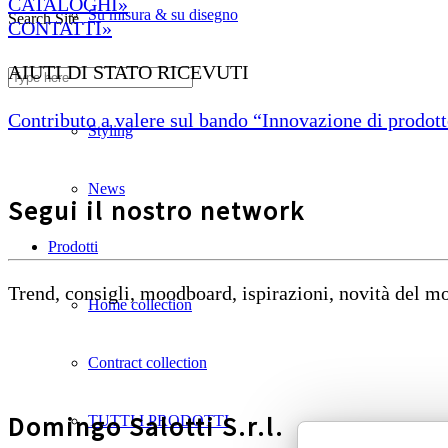
CATALOGHI»
Su misura & su disegno
Search Site
CONTATTI»
AIUTI DI STATO RICEVUTI
Divani ignifughi
Contributo a valere sul bando “Innovazione di prodotto
Styling
News
Segui il nostro network
Prodotti
Trend, consigli, moodboard, ispirazioni, novità del 
Home collection
Contract collection
Domingo Salotti S.r.l.
TUTTI I PRODOTTI