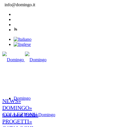
info@domingo.it
Domingo
NEWS»
DOMINGO»
COLLEZIONI»
Perché Domingo
Area clienti
PROGETTI»