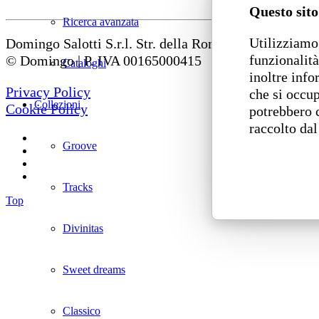
Questo sito
Ricerca avanzata
Utilizziamo 
Domingo Salotti S.r.l. Str. della Romagna, 285 – 6112
funzionalità
© Domingo | P. IVA 00165000415
Cataloghi
inoltre info
Privacy Policy
che si occup
Collezioni
Cookie Policy
potrebbero 
raccolto dal
Groove
Tracks
Top
Divinitas
Sweet dreams
Classico