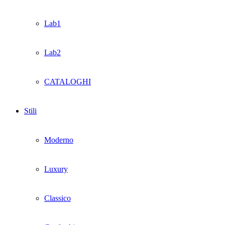
Lab1
Lab2
CATALOGHI
Stili
Moderno
Luxury
Classico