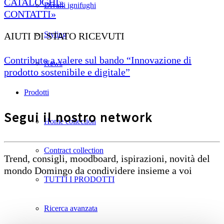
CATALOGHI»
Divani ignifughi
CONTATTI»
Styling
AIUTI DI STATO RICEVUTI
Contributo a valere sul bando “Innovazione di
News
prodotto sostenibile e digitale”
Prodotti
Segui il nostro network
Home collection
Contract collection
Trend, consigli, moodboard, ispirazioni, novità del
mondo Domingo da condividere insieme a voi
TUTTI I PRODOTTI
Ricerca avanzata