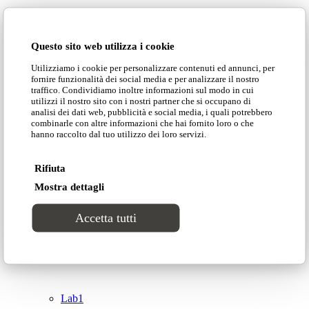
Domingo Salotti S.r.l.
Cataloghi
Questo sito web utilizza i cookie
Collezioni
Utilizziamo i cookie per personalizzare contenuti ed annunci, per
Domingo Salotti S.r.l. Str. della Romagna, 285 –
fornire funzionalità dei social media e per analizzare il nostro
61121 Pesaro (PU) Italia
traffico. Condividiamo inoltre informazioni sul modo in cui
Groove
utilizzi il nostro sito con i nostri partner che si occupano di
© Domingo | P. IVA 00165000415
analisi dei dati web, pubblicità e social media, i quali potrebbero
combinarle con altre informazioni che hai fornito loro o che
hanno raccolto dal tuo utilizzo dei loro servizi.
Privacy Policy
Tracks
Cookie Policy
Rifiuta
Divinitas
Mostra dettagli
Accetta tutti
Sweet dreams
Top
Classico
Lab1