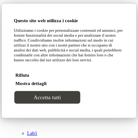
Domingo Salotti S.r.l.
Cataloghi
Questo sito web utilizza i cookie
Collezioni
Utilizziamo i cookie per personalizzare contenuti ed annunci, per
Domingo Salotti S.r.l. Str. della Romagna, 285 –
fornire funzionalità dei social media e per analizzare il nostro
61121 Pesaro (PU) Italia
traffico. Condividiamo inoltre informazioni sul modo in cui
Groove
utilizzi il nostro sito con i nostri partner che si occupano di
© Domingo | P. IVA 00165000415
analisi dei dati web, pubblicità e social media, i quali potrebbero
combinarle con altre informazioni che hai fornito loro o che
hanno raccolto dal tuo utilizzo dei loro servizi.
Privacy Policy
Tracks
Cookie Policy
Rifiuta
Divinitas
Mostra dettagli
Accetta tutti
Sweet dreams
Top
Classico
Lab1