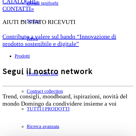
CATALOGHI»
Divani ignifughi
CONTATTI»
Styling
AIUTI DI STATO RICEVUTI
Contributo a valere sul bando “Innovazione di
News
prodotto sostenibile e digitale”
Prodotti
Segui il nostro network
Home collection
Contract collection
Trend, consigli, moodboard, ispirazioni, novità del
mondo Domingo da condividere insieme a voi
TUTTI I PRODOTTI
Ricerca avanzata