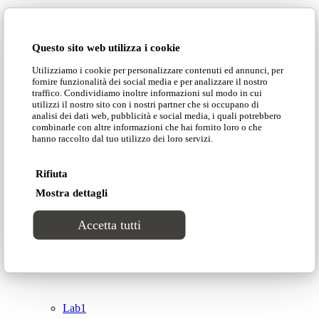
Domingo Salotti S.r.l.
Cataloghi
Questo sito web utilizza i cookie
Collezioni
Utilizziamo i cookie per personalizzare contenuti ed annunci, per
Domingo Salotti S.r.l. Str. della Romagna, 285 –
fornire funzionalità dei social media e per analizzare il nostro
61121 Pesaro (PU) Italia
traffico. Condividiamo inoltre informazioni sul modo in cui
Groove
utilizzi il nostro sito con i nostri partner che si occupano di
© Domingo | P. IVA 00165000415
analisi dei dati web, pubblicità e social media, i quali potrebbero
combinarle con altre informazioni che hai fornito loro o che
hanno raccolto dal tuo utilizzo dei loro servizi.
Privacy Policy
Tracks
Cookie Policy
Rifiuta
Divinitas
Mostra dettagli
Accetta tutti
Sweet dreams
Top
Classico
Lab1