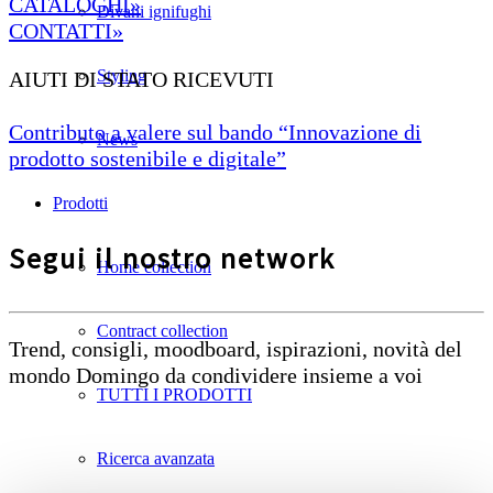
CATALOGHI»
Divani ignifughi
CONTATTI»
Styling
AIUTI DI STATO RICEVUTI
Contributo a valere sul bando “Innovazione di
News
prodotto sostenibile e digitale”
Prodotti
Segui il nostro network
Home collection
Contract collection
Trend, consigli, moodboard, ispirazioni, novità del
mondo Domingo da condividere insieme a voi
TUTTI I PRODOTTI
Ricerca avanzata