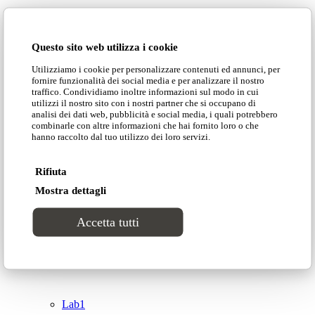
Domingo Salotti S.r.l.
Cataloghi
Questo sito web utilizza i cookie
Collezioni
Utilizziamo i cookie per personalizzare contenuti ed annunci, per
Domingo Salotti S.r.l. Str. della Romagna, 285 –
fornire funzionalità dei social media e per analizzare il nostro
61121 Pesaro (PU) Italia
traffico. Condividiamo inoltre informazioni sul modo in cui
Groove
utilizzi il nostro sito con i nostri partner che si occupano di
© Domingo | P. IVA 00165000415
analisi dei dati web, pubblicità e social media, i quali potrebbero
combinarle con altre informazioni che hai fornito loro o che
hanno raccolto dal tuo utilizzo dei loro servizi.
Privacy Policy
Tracks
Cookie Policy
Rifiuta
Divinitas
Mostra dettagli
Accetta tutti
Sweet dreams
Top
Classico
Lab1