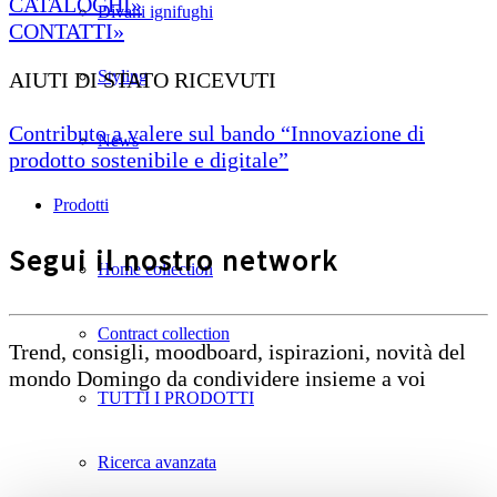
CATALOGHI»
Divani ignifughi
CONTATTI»
Styling
AIUTI DI STATO RICEVUTI
Contributo a valere sul bando “Innovazione di
News
prodotto sostenibile e digitale”
Prodotti
Segui il nostro network
Home collection
Contract collection
Trend, consigli, moodboard, ispirazioni, novità del
mondo Domingo da condividere insieme a voi
TUTTI I PRODOTTI
Ricerca avanzata