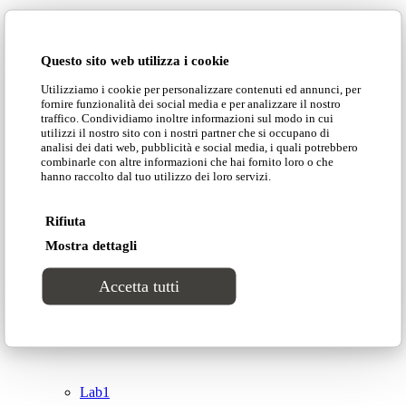
Domingo Salotti S.r.l.
Cataloghi
Questo sito web utilizza i cookie
Collezioni
Utilizziamo i cookie per personalizzare contenuti ed annunci, per
Domingo Salotti S.r.l. Str. della Romagna, 285 –
fornire funzionalità dei social media e per analizzare il nostro
61121 Pesaro (PU) Italia
traffico. Condividiamo inoltre informazioni sul modo in cui
Groove
utilizzi il nostro sito con i nostri partner che si occupano di
© Domingo | P. IVA 00165000415
analisi dei dati web, pubblicità e social media, i quali potrebbero
combinarle con altre informazioni che hai fornito loro o che
hanno raccolto dal tuo utilizzo dei loro servizi.
Privacy Policy
Tracks
Cookie Policy
Rifiuta
Divinitas
Mostra dettagli
Accetta tutti
Sweet dreams
Top
Classico
Lab1