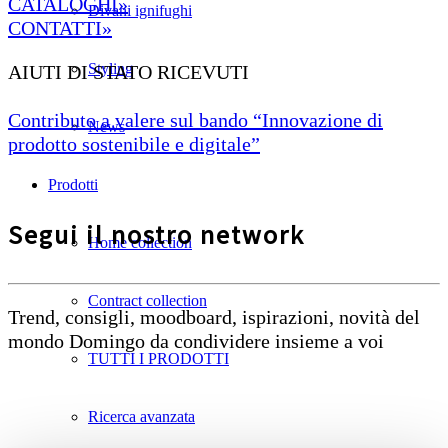
CATALOGHI»
Divani ignifughi
CONTATTI»
Styling
AIUTI DI STATO RICEVUTI
Contributo a valere sul bando “Innovazione di
News
prodotto sostenibile e digitale”
Prodotti
Segui il nostro network
Home collection
Contract collection
Trend, consigli, moodboard, ispirazioni, novità del
mondo Domingo da condividere insieme a voi
TUTTI I PRODOTTI
Ricerca avanzata