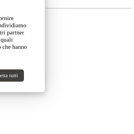
ornire
ondividiamo
tri partner
 quali
o che hanno
tta tutti