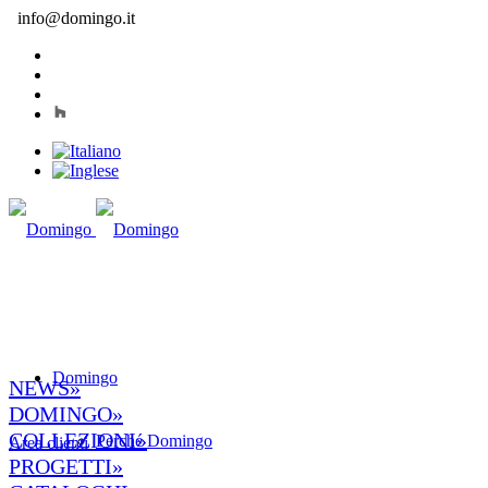
info@domingo.it
Domingo
NEWS»
DOMINGO»
COLLEZIONI»
Perché Domingo
Area clienti
PROGETTI»