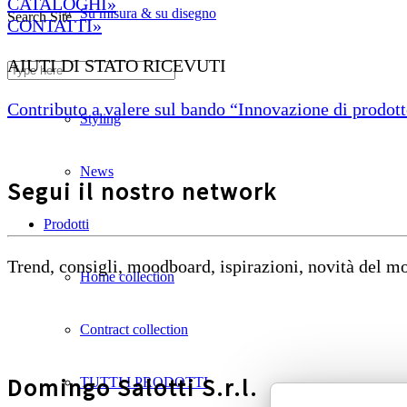
CATALOGHI»
Su misura & su disegno
Search Site
CONTATTI»
AIUTI DI STATO RICEVUTI
Divani ignifughi
Contributo a valere sul bando “Innovazione di prodotto
Styling
News
Segui il nostro network
Prodotti
Trend, consigli, moodboard, ispirazioni, novità del 
Home collection
Contract collection
Domingo Salotti S.r.l.
TUTTI I PRODOTTI