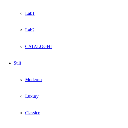
Lab1
Lab2
CATALOGHI
Stili
Moderno
Luxury
Classico