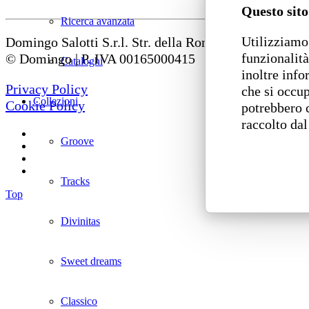
Questo sito
Ricerca avanzata
Utilizziamo 
Domingo Salotti S.r.l. Str. della Romagna, 285 – 6112
funzionalità
© Domingo | P. IVA 00165000415
Cataloghi
inoltre info
Privacy Policy
che si occup
Collezioni
Cookie Policy
potrebbero 
raccolto dal
Groove
Tracks
Top
Divinitas
Sweet dreams
Classico