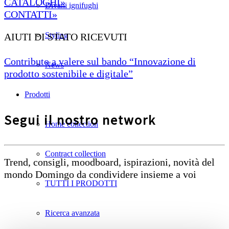
CATALOGHI»
Divani ignifughi
CONTATTI»
Styling
AIUTI DI STATO RICEVUTI
Contributo a valere sul bando “Innovazione di
News
prodotto sostenibile e digitale”
Prodotti
Segui il nostro network
Home collection
Contract collection
Trend, consigli, moodboard, ispirazioni, novità del
mondo Domingo da condividere insieme a voi
TUTTI I PRODOTTI
Ricerca avanzata