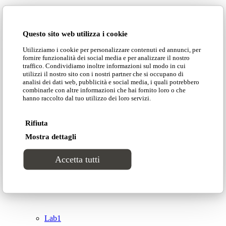
Domingo Salotti S.r.l.
Cataloghi
Questo sito web utilizza i cookie
Collezioni
Utilizziamo i cookie per personalizzare contenuti ed annunci, per
Domingo Salotti S.r.l. Str. della Romagna, 285 –
fornire funzionalità dei social media e per analizzare il nostro
61121 Pesaro (PU) Italia
traffico. Condividiamo inoltre informazioni sul modo in cui
Groove
utilizzi il nostro sito con i nostri partner che si occupano di
© Domingo | P. IVA 00165000415
analisi dei dati web, pubblicità e social media, i quali potrebbero
combinarle con altre informazioni che hai fornito loro o che
hanno raccolto dal tuo utilizzo dei loro servizi.
Privacy Policy
Tracks
Cookie Policy
Rifiuta
Divinitas
Mostra dettagli
Accetta tutti
Sweet dreams
Top
Classico
Lab1