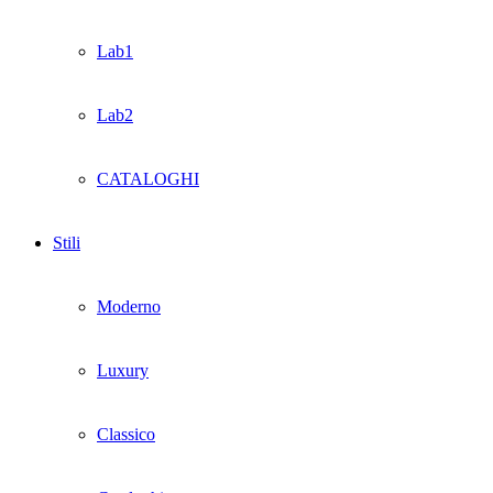
Lab1
Lab2
CATALOGHI
Stili
Moderno
Luxury
Classico