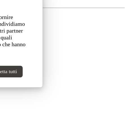
ornire
ondividiamo
tri partner
 quali
o che hanno
tta tutti