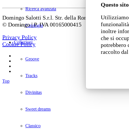
Questo sito
Ricerca avanzata
Utilizziamo 
Domingo Salotti S.r.l. Str. della Romagna, 285 – 6112
funzionalità
© Domingo | P. IVA 00165000415
Cataloghi
inoltre info
Privacy Policy
che si occup
Collezioni
Cookie Policy
potrebbero 
raccolto dal
Groove
Tracks
Top
Divinitas
Sweet dreams
Classico