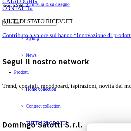
CATALOGHI»
Su misura & su disegno
Search Site
CONTATTI»
AIUTI DI STATO RICEVUTI
Divani ignifughi
Contributo a valere sul bando “Innovazione di prodotto
Styling
News
Segui il nostro network
Prodotti
Trend, consigli, moodboard, ispirazioni, novità del 
Home collection
Contract collection
Domingo Salotti S.r.l.
TUTTI I PRODOTTI