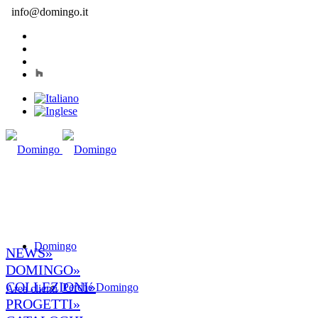
info@domingo.it
Domingo
NEWS»
DOMINGO»
COLLEZIONI»
Perché Domingo
Area clienti
PROGETTI»