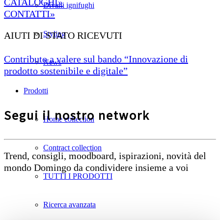
CATALOGHI»
Divani ignifughi
CONTATTI»
Styling
AIUTI DI STATO RICEVUTI
Contributo a valere sul bando “Innovazione di
News
prodotto sostenibile e digitale”
Prodotti
Segui il nostro network
Home collection
Contract collection
Trend, consigli, moodboard, ispirazioni, novità del
mondo Domingo da condividere insieme a voi
TUTTI I PRODOTTI
Ricerca avanzata