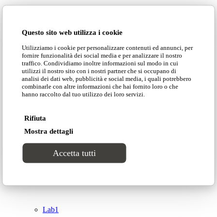
Domingo Salotti S.r.l.
Cataloghi
Questo sito web utilizza i cookie
Collezioni
Utilizziamo i cookie per personalizzare contenuti ed annunci, per
Domingo Salotti S.r.l. Str. della Romagna, 285 –
fornire funzionalità dei social media e per analizzare il nostro
61121 Pesaro (PU) Italia
traffico. Condividiamo inoltre informazioni sul modo in cui
Groove
utilizzi il nostro sito con i nostri partner che si occupano di
© Domingo | P. IVA 00165000415
analisi dei dati web, pubblicità e social media, i quali potrebbero
combinarle con altre informazioni che hai fornito loro o che
hanno raccolto dal tuo utilizzo dei loro servizi.
Privacy Policy
Tracks
Cookie Policy
Rifiuta
Divinitas
Mostra dettagli
Accetta tutti
Sweet dreams
Top
Classico
Lab1