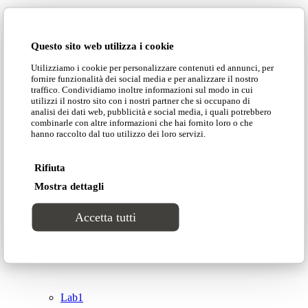
Domingo Salotti S.r.l.
Cataloghi
Questo sito web utilizza i cookie
Collezioni
Utilizziamo i cookie per personalizzare contenuti ed annunci, per
Domingo Salotti S.r.l. Str. della Romagna, 285 –
fornire funzionalità dei social media e per analizzare il nostro
61121 Pesaro (PU) Italia
traffico. Condividiamo inoltre informazioni sul modo in cui
Groove
utilizzi il nostro sito con i nostri partner che si occupano di
© Domingo | P. IVA 00165000415
analisi dei dati web, pubblicità e social media, i quali potrebbero
combinarle con altre informazioni che hai fornito loro o che
hanno raccolto dal tuo utilizzo dei loro servizi.
Privacy Policy
Tracks
Cookie Policy
Rifiuta
Divinitas
Mostra dettagli
Accetta tutti
Sweet dreams
Top
Classico
Lab1