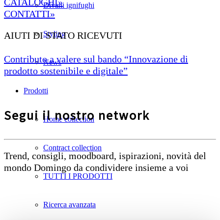
CATALOGHI»
Divani ignifughi
CONTATTI»
Styling
AIUTI DI STATO RICEVUTI
Contributo a valere sul bando “Innovazione di
News
prodotto sostenibile e digitale”
Prodotti
Segui il nostro network
Home collection
Contract collection
Trend, consigli, moodboard, ispirazioni, novità del
mondo Domingo da condividere insieme a voi
TUTTI I PRODOTTI
Ricerca avanzata