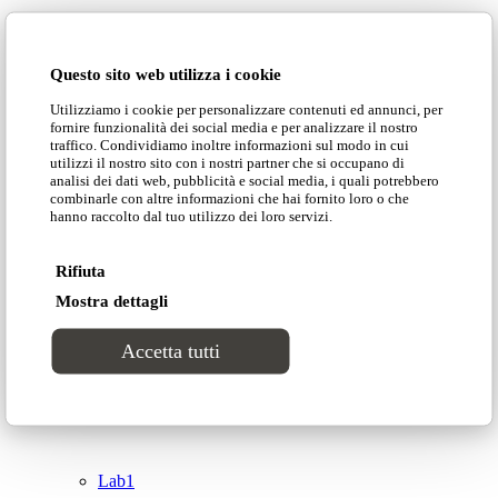
Domingo Salotti S.r.l.
Cataloghi
Questo sito web utilizza i cookie
Collezioni
Utilizziamo i cookie per personalizzare contenuti ed annunci, per
Domingo Salotti S.r.l. Str. della Romagna, 285 –
fornire funzionalità dei social media e per analizzare il nostro
61121 Pesaro (PU) Italia
traffico. Condividiamo inoltre informazioni sul modo in cui
Groove
utilizzi il nostro sito con i nostri partner che si occupano di
© Domingo | P. IVA 00165000415
analisi dei dati web, pubblicità e social media, i quali potrebbero
combinarle con altre informazioni che hai fornito loro o che
hanno raccolto dal tuo utilizzo dei loro servizi.
Privacy Policy
Tracks
Cookie Policy
Rifiuta
Divinitas
Mostra dettagli
Accetta tutti
Sweet dreams
Top
Classico
Lab1