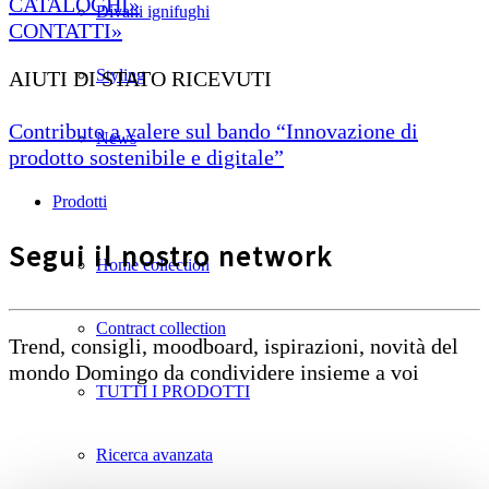
CATALOGHI»
Divani ignifughi
CONTATTI»
Styling
AIUTI DI STATO RICEVUTI
Contributo a valere sul bando “Innovazione di
News
prodotto sostenibile e digitale”
Prodotti
Segui il nostro network
Home collection
Contract collection
Trend, consigli, moodboard, ispirazioni, novità del
mondo Domingo da condividere insieme a voi
TUTTI I PRODOTTI
Ricerca avanzata