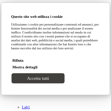
Domingo Salotti S.r.l.
Cataloghi
Questo sito web utilizza i cookie
Collezioni
Utilizziamo i cookie per personalizzare contenuti ed annunci, per
Domingo Salotti S.r.l. Str. della Romagna, 285 –
fornire funzionalità dei social media e per analizzare il nostro
61121 Pesaro (PU) Italia
traffico. Condividiamo inoltre informazioni sul modo in cui
Groove
utilizzi il nostro sito con i nostri partner che si occupano di
© Domingo | P. IVA 00165000415
analisi dei dati web, pubblicità e social media, i quali potrebbero
combinarle con altre informazioni che hai fornito loro o che
hanno raccolto dal tuo utilizzo dei loro servizi.
Privacy Policy
Tracks
Cookie Policy
Rifiuta
Divinitas
Mostra dettagli
Accetta tutti
Sweet dreams
Top
Classico
Lab1