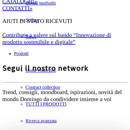
CATALOGHI»
Divani ignifughi
CONTATTI»
Styling
AIUTI DI STATO RICEVUTI
Contributo a valere sul bando “Innovazione di
News
prodotto sostenibile e digitale”
Prodotti
Segui il nostro network
Home collection
Contract collection
Trend, consigli, moodboard, ispirazioni, novità del
mondo Domingo da condividere insieme a voi
TUTTI I PRODOTTI
Ricerca avanzata