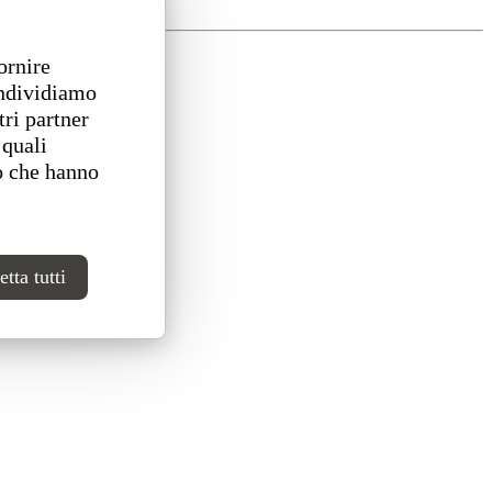
ornire
ondividiamo
tri partner
 quali
o che hanno
tta tutti