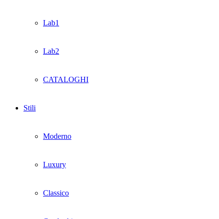
Lab1
Lab2
CATALOGHI
Stili
Moderno
Luxury
Classico