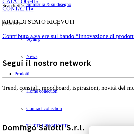
CATALOGHI»
Su misura & su disegno
Search Site
CONTATTI»
AIUTI DI STATO RICEVUTI
Divani ignifughi
Contributo a valere sul bando “Innovazione di prodotto
Styling
News
Segui il nostro network
Prodotti
Trend, consigli, moodboard, ispirazioni, novità del 
Home collection
Contract collection
Domingo Salotti S.r.l.
TUTTI I PRODOTTI